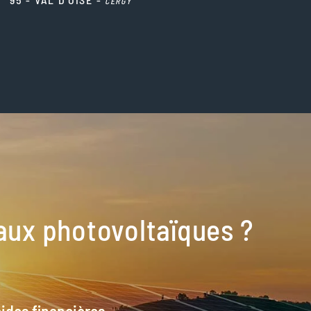
CERGY
eaux photovoltaïques
?