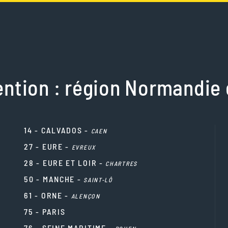
ention : région Normandie 
14 - CALVADOS -
CAEN
27 - EURE -
EVREUX
28 - EURE ET LOIR -
CHARTRES
50 - MANCHE -
SAINT-LÔ
61 - ORNE -
ALENÇON
75 - PARIS
76 - SEINE MARITIME -