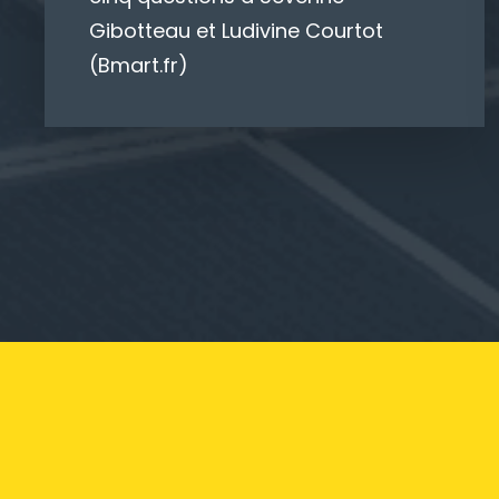
Gibotteau et Ludivine Courtot
(Bmart.fr)