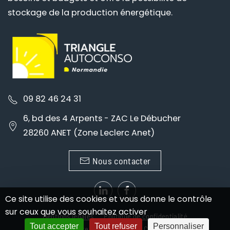
stockage de la production énergétique.
09 82 46 24 31
6, bd des 4 Arpents - ZAC Le Débucher
28260 ANET (Zone Leclerc Anet)
Nous contacter
Ce site utilise des cookies et vous donne le contrôle
sur ceux que vous souhaitez activer
Mentions légales
Politique de confidentialité
Tout accepter
Tout refuser
Personnaliser
Création site internet Evreux : Crealys Web